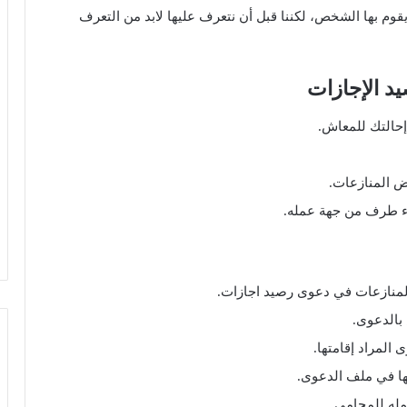
وم بها الشخص، لكننا قبل أن نتعرف عليها لابد من التعرف
د الإجازات
 إحالتك للمعاش.
ض المنازعات.
اء طرف من جهة عمله.
لمنازعات في دعوى رصيد اجازات.
بالدعوى.
 المراد إقامتها.
قها في ملف الدعوى.
له للمحامي.