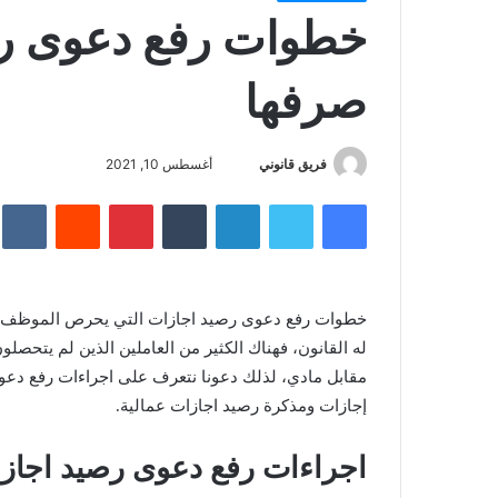
خطوات رفع دعوى رص
صرفها
أغسطس 10, 2021
فريق قانوني
أ
ر
فيسبوك
تويتر
لينكدإن
‏Tumblr
بينتيريست
‏Reddit
‏kte
س
ل
ب
ر
خطوات رفع دعوى رصيد اجازات التي يحرص الموظف عل
ي
له القانون، فهناك الكثير من العاملين الذين لم يتحص
د
مقابل مادي، لذلك دعونا نتعرف على اجراءات رفع دع
ا
إجازات ومذكرة رصيد اجازات عمالية.
إ
ل
ك
اجراءات رفع دعوى رصيد اجازا
ت