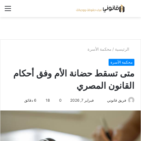
بحث
الق
عن
/
الرئيسية
محكمة الأسرة
محكمة الأسرة
متى تسقط حضانة الأم وفق أحكام
القانون المصري
فبراير 7, 2026
0
18
6 دقائق
فريق قانوني
أ
ر
س
ل
ب
ر