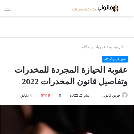
بحث
الق
عن
/
الرئيسية
عقوبات وأحكام
عقوبات وأحكام
عقوبة الحيازة المجردة للمخدرات
وتفاصيل قانون المخدرات 2022
يناير 2, 2022
0
9٬119
4 دقائق
فريق قانوني
أ
ر
س
ل
ب
ر