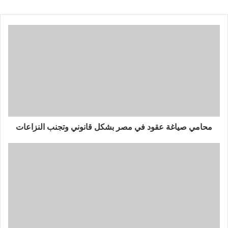
محامي صياغة عقود في مصر بشكل قانوني وتجنب النزاعات