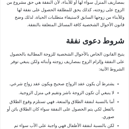
بمصاريف المنزل سواء لها أو للأبناء، لأن النفقة هي حق مشروع من
ي
الزوج على زوجته، كذلك يحق للمطلقة الحصول على نفقة لها
د
وللأبناء من زوجها السابق لاستيفاء متطلبات الحياة، لذلك وضح
ا
قانون الأحوال الشخصية كافة المسائل المتعلقة بالنفقة.
إ
ل
شروط دعوى نفقة
ك
ت
ر
يتيح القانون الخاص بالأحوال الشخصية للزوجة المطالبة بالحصول
و
على النفقة وإلزام الزوج بمصاريف زوجته وأبنائه ولكن ينبغي توفر
ن
الشروط الآتية:
ي
ا
يشترط أن يكون عقد الزواج صحيح ويكون عقد زواج شرعي.
لا ينبغي أن تكون الزوجة ناشز وتقيم في منزل الزوجية.
أما بالنسبة لنفقة الطلاق والمتعة، فهي تستلزم وقوع الطلاق
بالفعل لكي يتم الحصول على النفقة سواء كان الطلاق بائن أو
صوري.
لكن بالنسبة لنفقة الأطفال فهي واجبة على الأب سواء تم