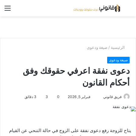
بحث
الق
عن
/
الرئيسية
صيغة ودعوى
صيغة ودعوى
دعوى نفقة اعرفي حقوقك وفق
أحكام القانون
فبراير 5, 2026
0
3
3 دقائق
فريق قانوني
أ
ر
س
ل
ب
يتاح للزوجة رفع دعوى نفقة على الزوج في حالة التنحي عن القيام
ر