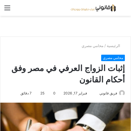
بحث
الق
عن
/
الرئيسية
محامي مصري
محامي مصري
إثبات الزواج العرفي في مصر وفق
أحكام القانون
فبراير 17, 2026
0
25
7 دقائق
فريق قانوني
أ
ر
س
ل
ب
ر