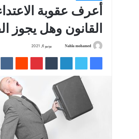
أعرف عقوبة الاعتدا
القانون وهل يجوز ال
يونيو 6, 2021
Nahla mohamed
أ
ر
فيسبوك
تويتر
لينكدإن
‏Tumblr
بينتيريست
‏Reddit
‏kte
س
ل
ب
ر
ي
د
ا
إ
ل
ك
ت