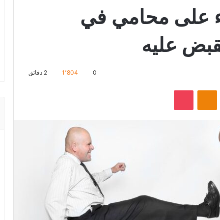
ء على محامي في
قبض عليه
0
1٬804
2 دقائق
VKonta
Odnoklassniki
بوكيت