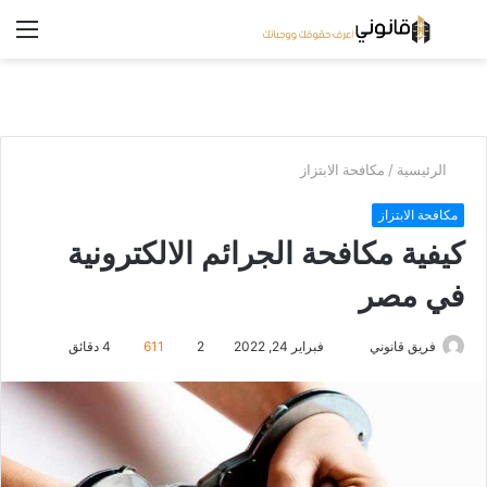
بحث
الق
عن
/
الرئيسية
مكافحة الابتزاز
مكافحة الابتزاز
كيفية مكافحة الجرائم الالكترونية
في مصر
فريق قانوني
فبراير 24, 2022
2
611
4 دقائق
أ
ر
س
ل
ب
ر